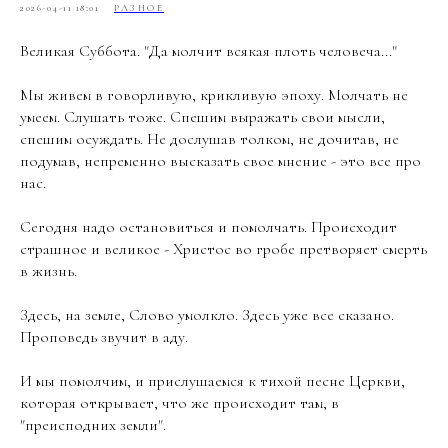
2026-04-11 18:01
РАЗНОЕ
Великая Суббота. "Да молчит всякая плоть человеча..."
Мы живем в говорливую, крикливую эпоху. Молчать не
умеем. Слушать тоже. Спешим выражать свои мысли,
спешим осуждать. Не дослушав толком, не дочитав, не
подумав, непременно высказать свое мнение - это все про
нас.
Сегодня надо остановиться и помолчать. Происходит
страшное и великое - Христос во гробе претворяет смерть
в жизнь.
Здесь, на земле, Слово умолкло. Здесь уже все сказано.
Проповедь звучит в аду.
И мы помолчим, и прислушаемся к тихой песне Церкви,
которая открывает, что же происходит там, в
"преисподних земли".