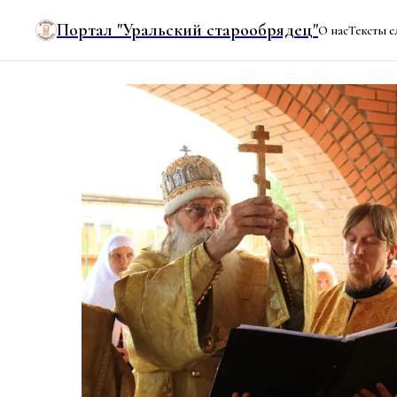
Портал "Уральский старообрядец"
О нас
Тексты с