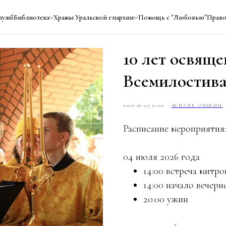
лужб
Библиотека
Храмы Уральской епархии
Помощь с "Любовью"
Право
10 лет освяще
Всемилостива
2026-06-29 12:00
ЖИЗНЬ ОБЩИН
Расписание мероприятия:
04 июля 2026 года
14:00 встреча митр
14:00 начало вечер
20:00 ужин