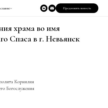
славие
Предложить новость
ния храма во имя
го Спаса в г. Невьянск
ополита Корнилия
него Богослужения