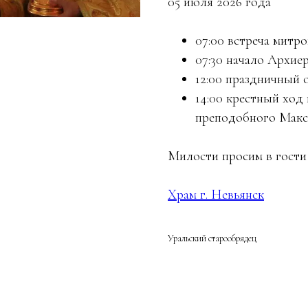
05 июля 2026 года
07:00 встреча митр
07:30 начало Архие
12:00 праздничный 
14:00 крестный ход
преподобного Мак
Милости просим в гости
Храм г. Невьянск
Уральский старообрядец