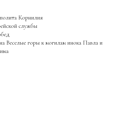
ополита Корнилия
рейской службы
обед
 на Веселые горы к могилам инока Павла и
сима