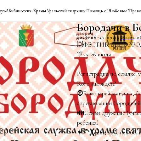
лужб
Библиотека
Храмы Уральской епархии
Помощь с "Любовью"
Право
Бородачи в Б
2026-06-27 09:15
Жизнь о
💥ФЕСТИВАЛЬ "БОРО
🎊25-26 июля
Регистрация по ссылке: v
Кого мы ждём?
🧔Богатырей могучих, б
соревновании бородачей
👪Семьи дружные (участ
ребенка)
👩‍🦰Девиц красных белы