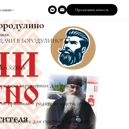
славие
Предложить новость
ородулино
бщин
ДАЧИ В БОРОДУЛИНО" 💥
k.cc/cZ6f4k
ородами украшенных для участия в
ие принимают родители и дети, от 1
х лебёдушек для участия в "девичьих