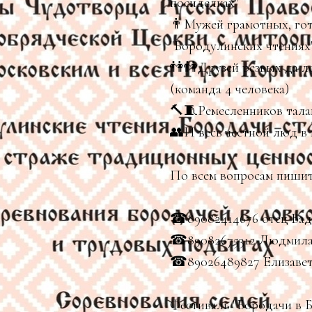
посиделках"
👨Мужей грамотных, гот
"Бородулинских чтениях
👫👫Друзей резвых да ло
(команда 4 человека)
🔨🧵Ремесленников тала
👥И весь честной люд в 
По всем вопросам пишите
☎89082414676 отец Ва
☎89082675312 Людмил
☎89026489827 Елизаве
Фестиваль "Бородачи в 