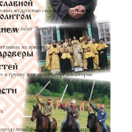
овых мудростью своей поделиться на
"
вких на забег "Бородулинская тропа"
нтливых на ярмарку
гости
 в группу или звоните организаторам:
дим
а
та
Бородулино" реализуется при поддержке