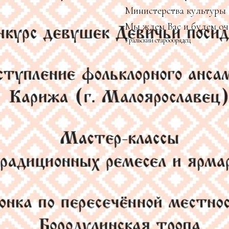
Министерства культуры
Мы ждем Вас и будем оч
Уральский старообрядец