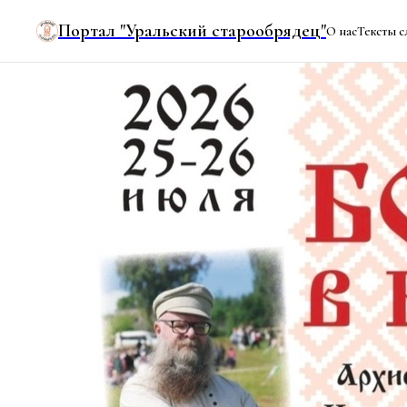
Портал "Уральский старообрядец"
О нас
Тексты с