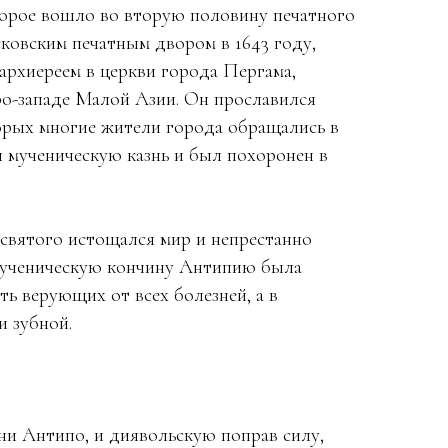
орое вошло во вторую половину печатного
ковским печатным двором в 1643 году,
архиереем в церкви города Пергама,
ро-западе Малой Азии. Он прославился
орых многие жители города обращались в
 мученическую казнь и был похоронен в
святого истощался мир и непрестанно
 мученическую кончину Антипию была
ть верующих от всех болезней, а в
и зубной.
ни Антипо, и диявольскую поправ силу,