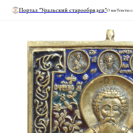
Портал "Уральский старообрядец"
О нас
Тексты с