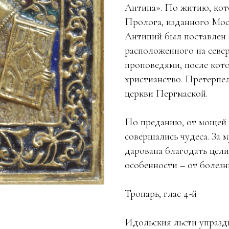
Антипа». По житию, кот
Пролога, изданного Мос
Антипий был поставлен 
расположенного на севе
проповедями, после кот
христианство. Претерпел
церкви Пергмаской.
По преданию, от мощей 
совершались чудеса. За
дарована благодать цели
особенности – от болезн
Тропарь, глас 4-й
Идольския льсти упразд