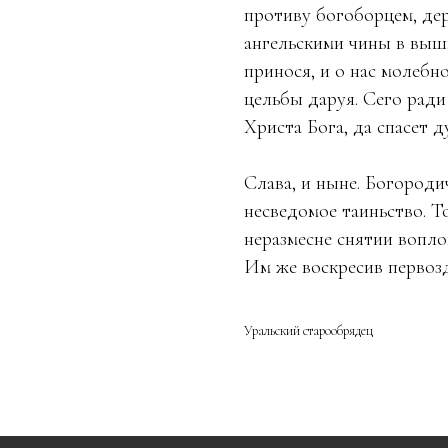
противу богоборцем, дер
ангельскими чины в выш
принося, и о нас молебн
цельбы даруя. Сего ради
Христа Бога, да спасет 
Слава, и ныне. Богороди
несведомое таиньство. Т
неразмесне снятии вопло
Им же воскресив первозд
Уральский старообрядец