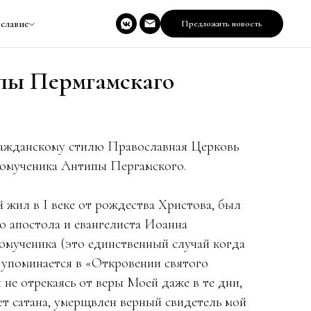
славие
Предложить новость
пы Пермгамскаго
ражданскому стилю Православная Церковь
номученика Антипы Пергамского.
 жил в I веке от рождества Христова, был
о апостола и евангелиста Иоанна
омученика (это единственный случай когда
 упоминается в «Откровении святого
не отрекаясь от веры Моей даже в те дни,
вет сатана, умерщвлен верный свидетель мой