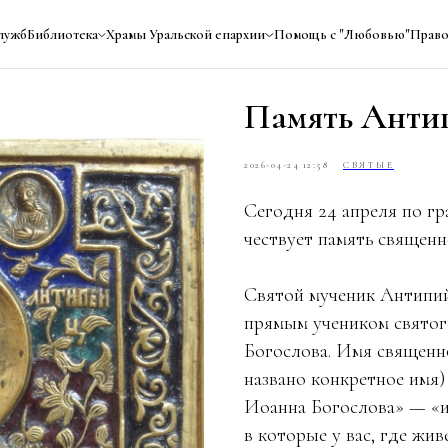
лужб
Библиотека
Храмы Уральской епархии
Помощь с "Любовью"
Право
Память Анти
2026-04-24 12:58
СВЯТЫЕ
Сегодня 24 апреля по г
чествует память священ
Святой мученик Антипий
прямым учеником святог
Богослова. Имя священн
названо конкретное имя)
Иоанна Богослова» — «и 
в которые у вас, где жи