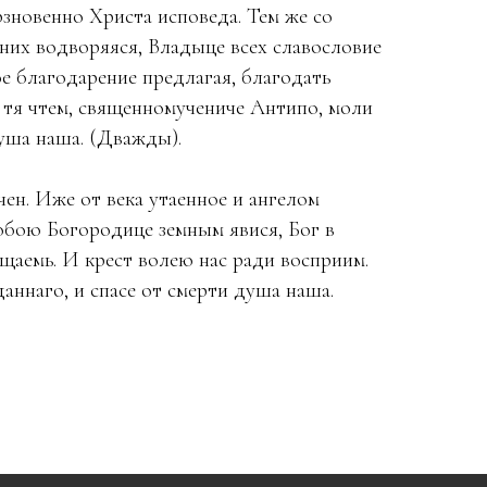
зновенно Христа исповеда. Тем же со
них водворяяся, Владыце всех славословие
ое благодарение предлагая, благодать
 тя чтем, священномучениче Антипо, моли
душа наша. (Дважды).
чен. Иже от века утаенное и ангелом
обою Богородице земным явися, Бог в
щаемь. И крест волею нас ради восприим.
аннаго, и спасе от смерти душа наша.