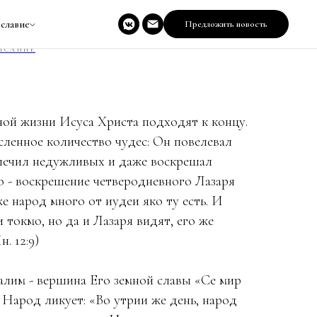
нь в Иеросалим
славие
Предложить новость
ИСАНИЕ
ной жизни Исуса Христа подходят к концу.
ленное количество чудес: Он повелевал
 лечил недужливых и даже воскрешал
о - воскрешение четверодневного Лазаря
же народ много от иудеи яко ту есть. И
 токмо, но да и Лазаря видят, его же
. 12:9)
алим - вершина Его земной славы «Се мир
. Народ ликует: «Во утрии же день, народ