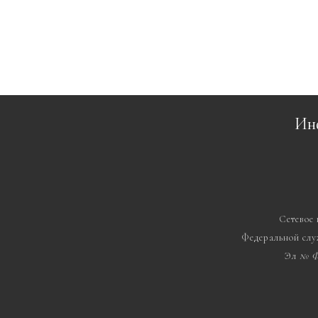
Ин
Сетевое
Федеральной слу
Эл
№ Ф