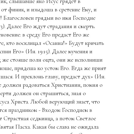
ик, слышавше яко Исус грядет в
от финик, и изыдоша в сретение Ему, и
! Благословен грядыи во имя Господне
3). Далее Его ждут страдания и смерть.
гновение: в среду Его предаст Его же
те, кто восклицал «Осанна!» Будут кричать
пни Его» (Ин. 19:15). Далее мучения и
д же стояше полн оцта, они же исполниши
онзше, придеша ко устом Его. Егда же прият
ишася. И преклонь главу, предаст дух» (Ин.
аве должен радоваться Христианин, помня о
ерти должен он страшиться, зная о
суса Христа. Любой верующий знает, что
тся праздником - Входом Господнем в
т Страстная седминца, а потом Светлое
вятая Пасха. Какая бы слава не ожидала