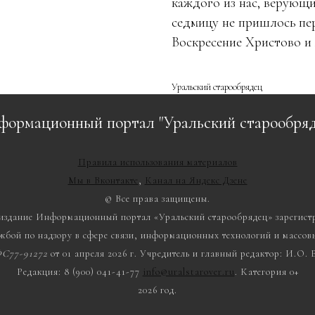
каждого из нас, верующи
седмицу не пришлось пе
Воскресение Христово и 
Уральский старообрядец
формационный портал "Уральский старообряд
Правила использования материалов
Мы в Вконтакте
,
Канал на Яндекс Дзене
© Все права защищены.
 издание Информационный портал «Уральский старообрядец» зарегист
жбой по надзору в сфере связи, информационных технологий и массо
С77-91272
от 01 апреля 2026 г. Учредитель и главный редактор: И.О.
Редакция: 8 (900) 041-41-77
info@uralstarover.ru
. Категория 0+
2026 год.