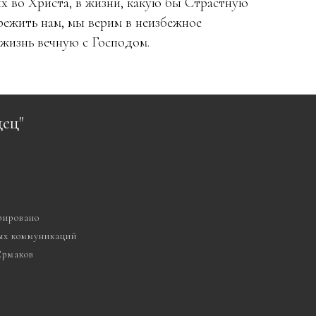
х во Христа, в жизни, какую бы Страстную
режить нам, мы верим в неизбежное
жизнь вечную с Господом.
ец"
рировано
вых коммуникаций
 Ермаков