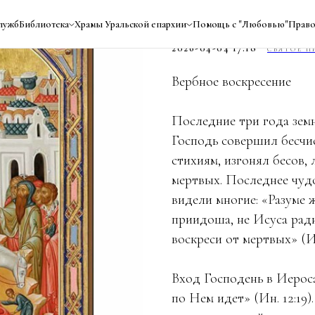
Вход Господе
лужб
Библиотека
Храмы Уральской епархии
Помощь с "Любовью"
Право
2026-04-04 17:18
СВЯТОЕ П
Вербное воскресение
Последние три года зем
Господь совершил бесчис
стихиям, изгонял бесов,
мертвых. Последнее чуд
видели многие: «Разуме 
приидоша, не Исуса ради
воскреси от мертвых» (Ин
Вход Господень в Иерос
по Нем идет» (Ин. 12:19)