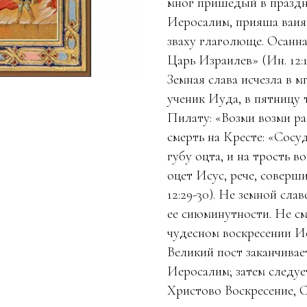
мног пришедый в праздн
Иеросалим, прияша ваия 
зваху глаголюще. Осанна
Царь Израилев» (Ин. 12:1
Земная слава исчезла в м
ученик Иуда, в пятницу 
Пилату: «Возми возми рас
смерть на Кресте: «Сосу
губу оцта, и на трость в
оцет Исус, рече, соверш
12:29-30). Не земной сл
ее сиюминутности. Не см
чудесном воскресении И
Великий пост заканчивае
Иеросалим; затем следуе
Христово Воскресение, С