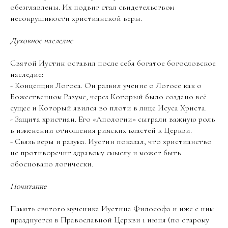
обезглавлены. Их подвиг стал свидетельством
несокрушимости христианской веры.
Духовное наследие
Святой Иустин оставил после себя богатое богословское
наследие:
- Концепция Логоса. Он развил учение о Логосе как о
Божественном Разуме, через Который было создано всё
сущее и Который явился во плоти в лице Исуса Христа.
- Защита христиан. Его «Апологии» сыграли важную роль
в изменении отношения римских властей к Церкви.
- Связь веры и разума. Иустин показал, что христианство
не противоречит здравому смыслу и может быть
обосновано логически.
Почитание
Память святого мученика Иустина Философа и иже с ним
празднуется в Православной Церкви 1 июня (по старому