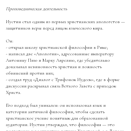
Проповедническая деятельность
Иустин стал одним из первых христианских апологетов —
защитников веры перед лицом языческого мира.
Он:
- открыл школу христианской философии в Риме;
- написал две «Апологии», адресованные императору
Антонину Пию и Марку Аврелию, где убедительно
доказывал невиновность христиан и ложность
обвинений против них;
- создал труд «Диалог с Трифоном Иудеем», где в форме
дискуссии раскрывал связь Ветхого Завета с приходом
Христа.
Его подход был уникален: он использовал язык и
категории античной философии, чтобы сделать
христианское учение понятным для образованной
аудитории. Иустин утверждал, что философия — это