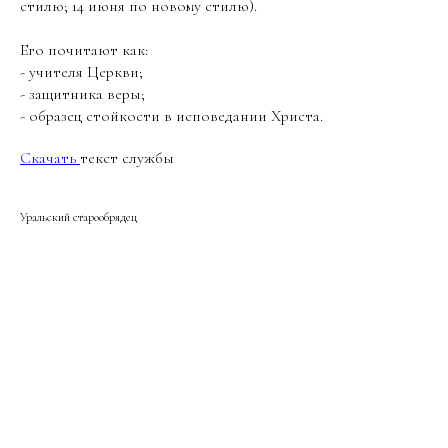
стилю; 14 июня по новому стилю).
Его почитают как:
- учителя Церкви;
- защитника веры;
- образец стойкости в исповедании Христа.
Скачать
текст службы
Уральский старообрядец