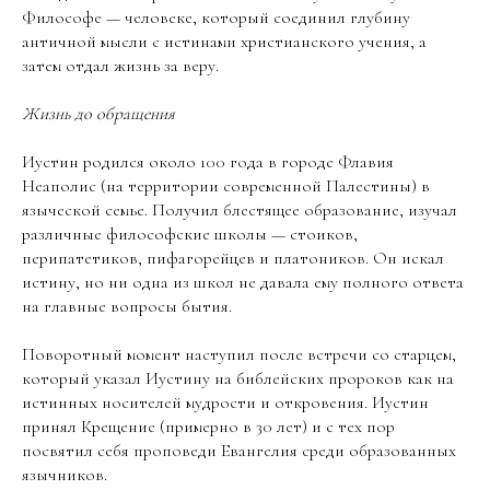
Философе — человеке, который соединил глубину
античной мысли с истинами христианского учения, а
затем отдал жизнь за веру.
Жизнь до обращения
Иустин родился около 100 года в городе Флавия
Неаполис (на территории современной Палестины) в
языческой семье. Получил блестящее образование, изучал
различные философские школы — стоиков,
перипатетиков, пифагорейцев и платоников. Он искал
истину, но ни одна из школ не давала ему полного ответа
на главные вопросы бытия.
Поворотный момент наступил после встречи со старцем,
который указал Иустину на библейских пророков как на
истинных носителей мудрости и откровения. Иустин
принял Крещение (примерно в 30 лет) и с тех пор
посвятил себя проповеди Евангелия среди образованных
язычников.