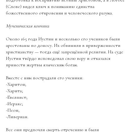
подготовка к восприятию истины Христовой, а в Логосе
(Слове) видел ключ к пониманию единства
божественного откровения и человеческого разума.
Мученическая кончина
Около 165 года Иустин и несколько его учеников были
арестованы по доносу. Их обвинили в приверженности
христианству — тогда ещё запрещённой религии. На суде
Иустин твёрдо исповедовал свою веру и отказался
принести жертвы языческим богам.
Вместе с ним пострадали его ученики:
-Харитон;
-Харита;
-Евелпист;
-Иеракс;
-Пеон;
-Ливериан.
Все они предпочли смерть отречению и были