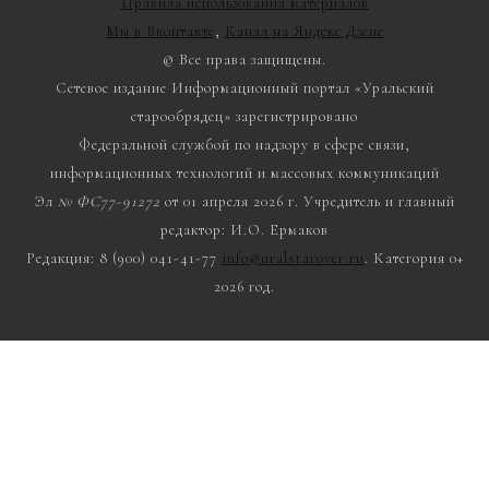
Правила использования материалов
Мы в Вконтакте
,
Канал на Яндекс Дзене
© Все права защищены.
Сетевое издание Информационный портал «Уральский
старообрядец» зарегистрировано
Федеральной службой по надзору в сфере связи,
информационных технологий и массовых коммуникаций
Эл
№ ФС77-91272
от 01 апреля 2026 г. Учредитель и главный
редактор: И.О. Ермаков
Редакция: 8 (900) 041-41-77
info@uralstarover.ru
. Категория 0+
2026 год.