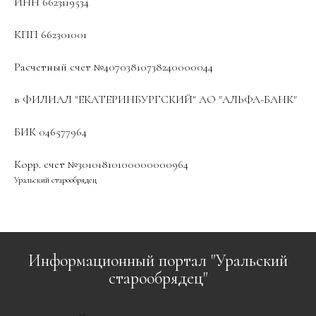
ИНН 6623119534
КПП 662301001
Расчетный счет №40703810738240000044
в ФИЛИАЛ "ЕКАТЕРИНБУРГСКИЙ" АО "АЛЬФА-БАНК"
БИК 046577964
Корр. счет №30101810100000000964
Уральский старообрядец
Информационный портал "Уральский
старообрядец"