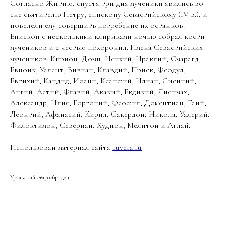
Согласно Житию, спустя три дня мученики явились во
сне святителю Петру, епископу Севастийскому (IV в.), и
повелели ему совершить погребение их останков.
Епископ с несколькими клириками ночью собрал кости
мучеников и с честью похоронил. Имена Севастийских
мучеников: Кирион, Домн, Исихий, Ираклий, Смарагд,
Евноик, Уалент, Вивиан, Клавдий, Приск, Феодул,
Евтихий, Кандид, Иоанн, Ксанфий, Илиан, Сисиний,
Ангий, Аетий, Флавий, Акакий, Екдикий, Лисимах,
Александр, Илия, Горгоний, Феофил, Доментиан, Гаий,
Леонтий, Афанасий, Кирил, Сакердон, Никола, Уалерий,
Филоктимон, Севериан, Худион, Мелитон и Аглай.
Использован материал сайта
ruvera.ru
Уральский старообрядец