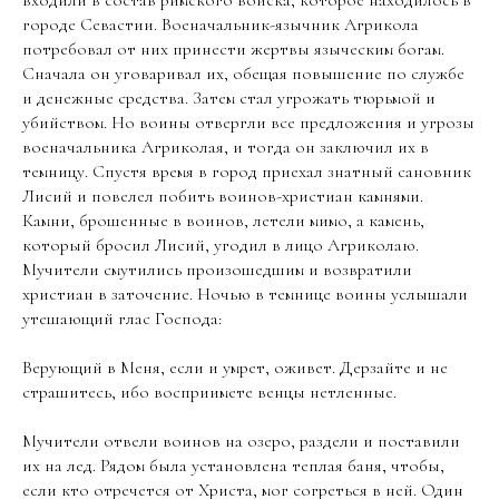
входили в состав римского войска, которое находилось в
городе Севастии. Военачальник-язычник Агрикола
потребовал от них принести жертвы языческим богам.
Сначала он уговаривал их, обещая повышение по службе
и денежные средства. Затем стал угрожать тюрьмой и
убийством. Но воины отвергли все предложения и угрозы
военачальника Агриколая, и тогда он заключил их в
темницу. Спустя время в город приехал знатный сановник
Лисий и повелел побить воинов-христиан камнями.
Камни, брошенные в воинов, летели мимо, а камень,
который бросил Лисий, угодил в лицо Агриколаю.
Мучители смутились произошедшим и возвратили
христиан в заточение. Ночью в темнице воины услышали
утешающий глас Господа:
Верующий в Меня, если и умрет, оживет. Дерзайте и не
страшитесь, ибо восприимете венцы нетленные.
Мучители отвели воинов на озеро, раздели и поставили
их на лед. Рядом была установлена теплая баня, чтобы,
если кто отречется от Христа, мог согреться в ней. Один