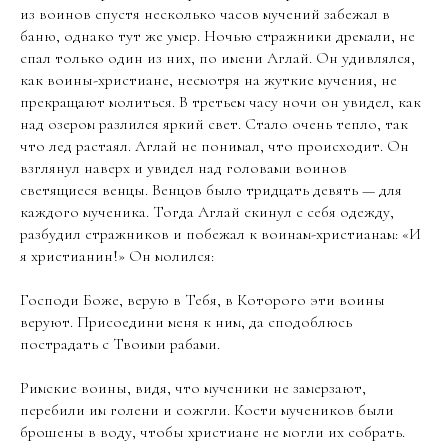
из воинов спустя несколько часов мучений забежал в
баню, однако тут же умер. Ночью стражники дремали, не
спал только один из них, по имени Аглай. Он удивлялся,
как воины-христиане, несмотря на жуткие мучения, не
прекращают молиться. В третьем часу ночи он увидел, как
над озером разлился яркий свет. Стало очень тепло, так
что лед растаял. Аглай не понимал, что происходит. Он
взглянул наверх и увидел над головами воинов
светящиеся венцы. Венцов было тридцать девять — для
каждого мученика. Тогда Аглай скинул с себя одежду,
разбудил стражников и побежал к воинам-христианам: «И
я христианин!» Он молился:
Господи Боже, верую в Тебя, в Которого эти воины
веруют. Присоедини меня к ним, да сподоблюсь
пострадать с Твоими рабами.
Римские воины, видя, что мученики не замерзают,
перебили им голени и сожгли. Кости мучеников были
брошены в воду, чтобы христиане не могли их собрать.