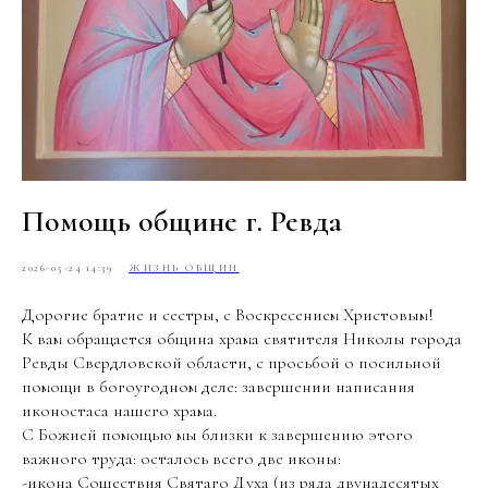
Помощь общине г. Ревда
2026-05-24 14:39
ЖИЗНЬ ОБЩИН
Дорогие братие и сестры, с Воскресением Христовым!
К вам обращается община храма святителя Николы города
Ревды Свердловской области, с просьбой о посильной
помощи в богоугодном деле: завершении написания
иконостаса нашего храма.
С Божией помощью мы близки к завершению этого
важного труда: осталось всего две иконы:
-икона Сошествия Святаго Духа (из ряда двунадесятых