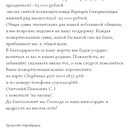
праздников) - 65 000 рублей.
-икона святой великомученицы Варвары (завершающая
нижний ряд иконостаса) -93 000 рублей.
Общая сумма значительна для нашей небольшой общины,
и мы искренне надеемся на вашу поддержку. Каждая
пожертвованная сумма, какой бы малой она ни была,
приближает нас к общей цели.
В благодарность за вашу жертву мы будем усердно
молиться за вас и ваших родных. Пожалуйста, не
забывайте указывать имена тех, о ком следует помолиться.
Ваши пожертвования можно перечислить:
на карту Сбербанка 4276 1600 1873 5168
и по номеру телефона +79012204686
(Антоний Павлович С. )
с пометкой "на иконы".
Да благословит вас Господь за ваше милосердие и
щедрость на многая лета!
Уральский старообрядец