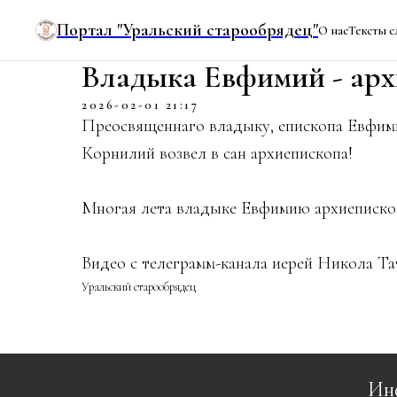
Портал "Уральский старообрядец"
О нас
Тексты с
Владыка Евфимий - арх
2026-02-01 21:17
Преосвященнаго владыку, епископа Евфим
Корнилий возвел в сан архиепископа!
Многая лета владыке Евфимию архиеписко
Видео с телеграмм-канала иерей Никола Т
Уральский старообрядец
Ин