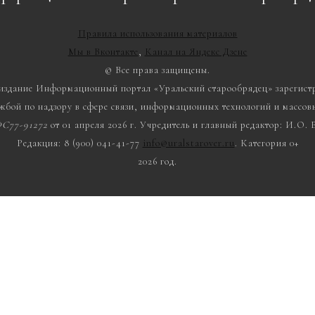
Правила использования материалов
Мы в Вконтакте
,
Канал на Яндекс Дзене
© Все права защищены.
 издание Информационный портал «Уральский старообрядец» зарегист
жбой по надзору в сфере связи, информационных технологий и массо
С77-91272
от 01 апреля 2026 г. Учредитель и главный редактор: И.О.
Редакция: 8 (900) 041-41-77
info@uralstarover.ru
. Категория 0+
2026 год.