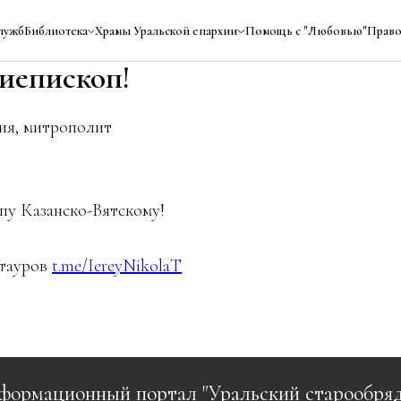
лужб
Библиотека
Храмы Уральской епархии
Помощь с "Любовью"
Право
иепископ!
ия, митрополит
пу Казанско-Вятскому!
атауров
t.me/IereyNikolaT
формационный портал "Уральский старообряд