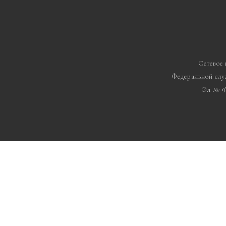
Сетевое
Федеральной слу
Эл
№ Ф