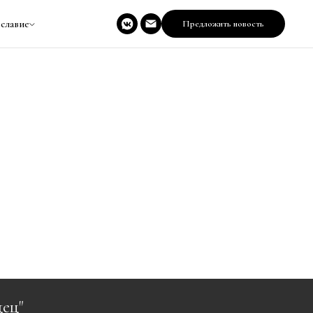
славие
Предложить новость
ец"