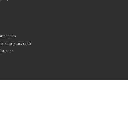
рировано
вых коммуникаций
 Ермаков