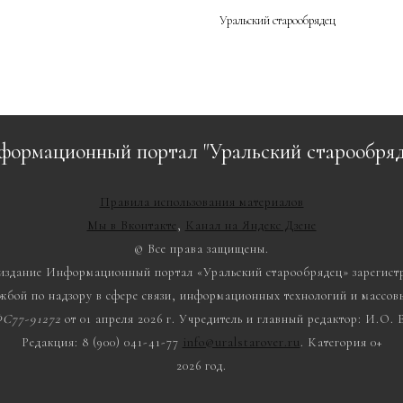
Уральский старообрядец
формационный портал "Уральский старообряд
Правила использования материалов
Мы в Вконтакте
,
Канал на Яндекс Дзене
© Все права защищены.
 издание Информационный портал «Уральский старообрядец» зарегист
жбой по надзору в сфере связи, информационных технологий и массо
С77-91272
от 01 апреля 2026 г. Учредитель и главный редактор: И.О.
Редакция: 8 (900) 041-41-77
info@uralstarover.ru
. Категория 0+
2026 год.