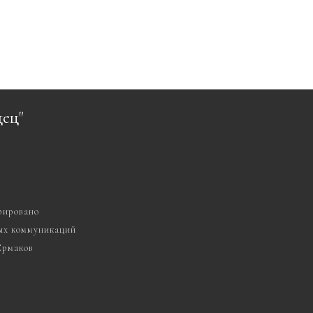
ец"
рировано
вых коммуникаций
 Ермаков