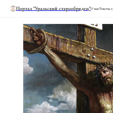
Портал "Уральский старообрядец"
О нас
Тексты с