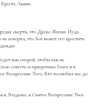
 Креста. Аминь.
орудие смерти, это Древо Жизни. Иуда
 не поверил, что Бог может его простить.
адежды.
удет нам опорой, чтобы нам не
свою совесть за призрачные блага и в
ое Воскресение Того, Кто возлюбил нас до
ся, Владыко, и Святое Воскресение Твое