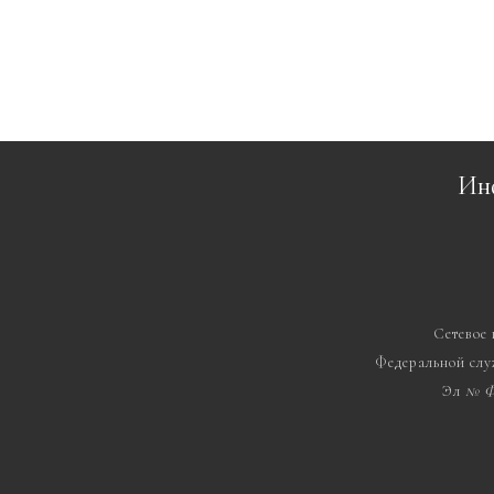
Ин
Сетевое
Федеральной слу
Эл
№ Ф