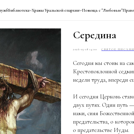
лужб
Библиотека
Храмы Уральской епархии
Помощь с "Любовью"
Право
Середина
2026-03-18 14:00
СВЯТОЕ ПИСАН
Сегодня мы стоим на сам
Крестопоклонной седмиц
недели труда, впереди е
И сегодня Церковь став
двух путях. Один путь —
нами, сияя Божественно
предательства, о которо
о предательстве Иуды.