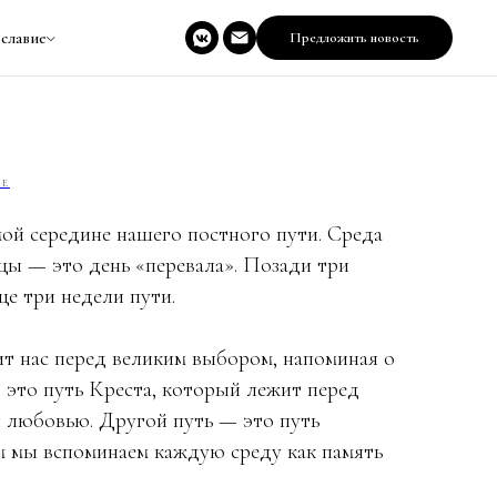
славие
Предложить новость
ИЕ
ой середине нашего постного пути. Среда
ы — это день «перевала». Позади три
ще три недели пути.
ит нас перед великим выбором, напоминая о
 это путь Креста, который лежит перед
й любовью. Другой путь — это путь
м мы вспоминаем каждую среду как память