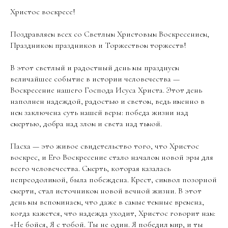
Христос воскресе!
Поздравляем всех со Светлым Христовым Воскресением,
Праздником праздников и Торжеством торжеств!
В этот светлый и радостный день мы празднуем
величайшее событие в истории человечества —
Воскресение нашего Господа Исуса Христа. Этот день
наполнен надеждой, радостью и светом, ведь именно в
нем заключена суть нашей веры: победа жизни над
смертью, добра над злом и света над тьмой.
Пасха — это живое свидетельство того, что Христос
воскрес, и Его Воскресение стало началом новой эры для
всего человечества. Смерть, которая казалась
непреодолимой, была побеждена. Крест, символ позорной
смерти, стал источником новой вечной жизни. В этот
день мы вспоминаем, что даже в самые темные времена,
когда кажется, что надежда уходит, Христос говорит нам:
«Не бойся, Я с тобой. Ты не один. Я победил мир, и ты