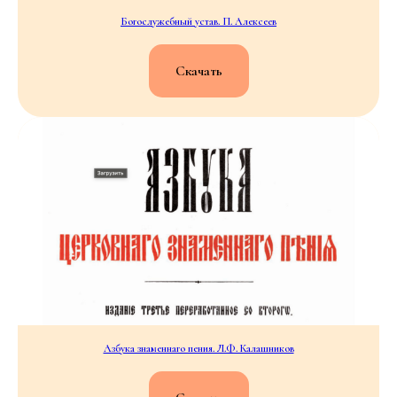
Богослужебный устав. П. Алексеев
Скачать
Азбука знаменнаго пения. Л.Ф. Калашников